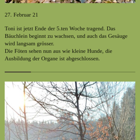
27. Februar 21
Toni ist jetzt Ende der 5.ten Woche tragend. Das
Bäuchlein beginnt zu wachsen, und auch das Gesäuge
wird langsam grösser.
Die Föten sehen nun aus wie kleine Hunde, die
Ausbildung der Organe ist abgeschlossen.