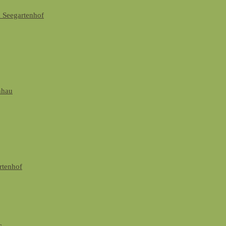
 Seegartenhof
nhau
rtenhof