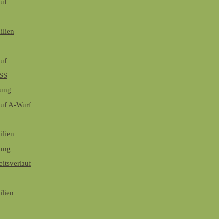
auf
ilien
auf
ASS
nung
auf A-Wurf
ilien
ung
itsverlauf
lien